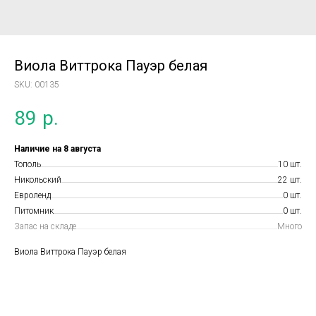
Виола Виттрока Пауэр белая
SKU:
00135
89
р.
Наличие на 8 августа
Тополь
10 шт.
Никольский
22 шт.
Евроленд
0 шт.
Питомник
0 шт.
Запас на складе
Много
Виола Виттрока Пауэр белая