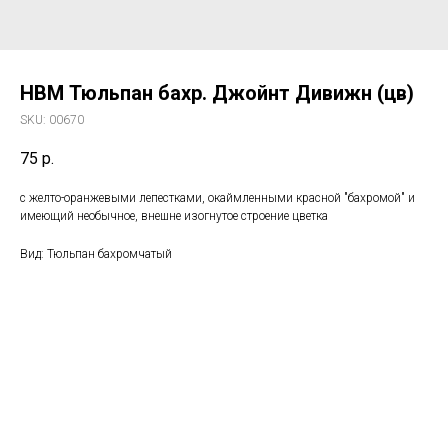
HBM Тюльпан бахр. Джойнт Дивижн (цв)
SKU:
00670
75
р.
с желто-оранжевыми лепестками, окаймленными красной "бахромой" и
имеющий необычное, внешне изогнутое строение цветка
Вид: Тюльпан бахромчатый