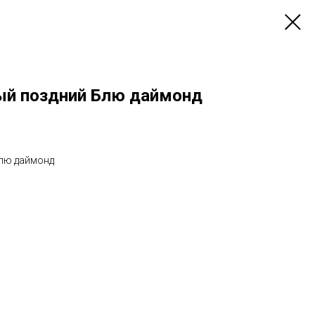
ый поздний Блю даймонд
лю даймонд