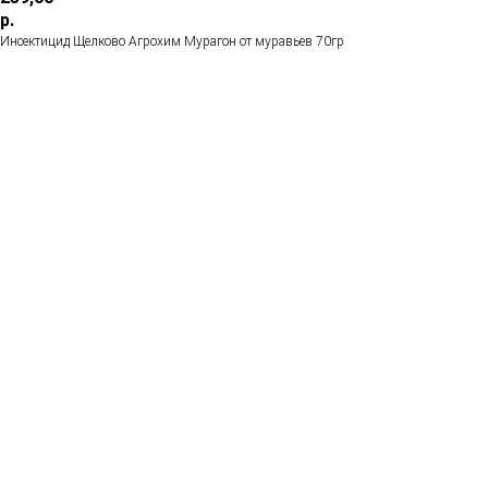
р.
Инсектицид Щелково Агрохим Мурагон от муравьев 70гр