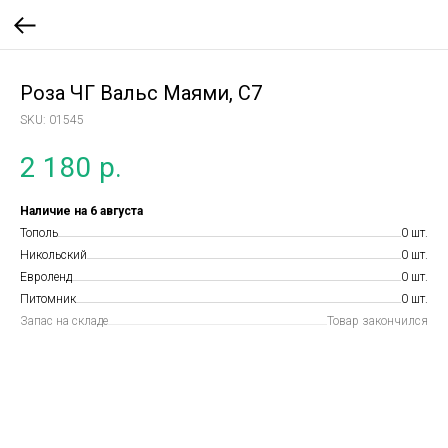
Роза ЧГ Вальс Маями, С7
SKU:
01545
2 180
р.
Наличие на 6 августа
Тополь
0 шт.
Никольский
0 шт.
Евроленд
0 шт.
Питомник
0 шт.
Запас на складе
Товар закончился