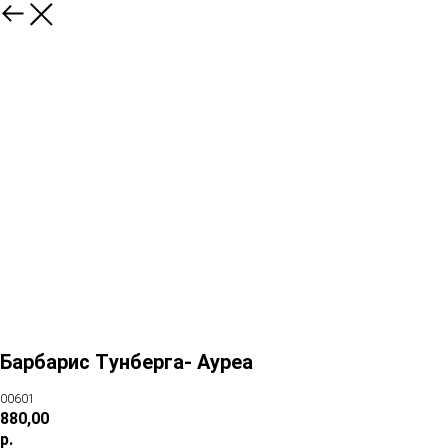
Барбарис Tунберга- Ауреа
00601
880,00
р.