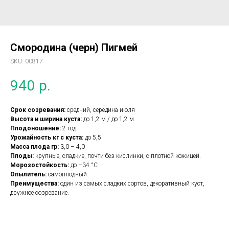
Смородина (черн) Пигмей
SKU:
00817
940
р.
Срок созревания:
средний, середина июля
Высота и ширина куста:
до 1,2 м / до 1,2 м
Плодоношение:
2 год
Урожайность кг с куста:
до 5,5
Масса плода гр:
3,0 – 4,0
Плоды:
крупные, сладкие, почти без кислинки, с плотной кожицей.
Морозостойкость:
до –34 °C
Опылитель:
самоплодный
Преимущества:
один из самых сладких сортов, декоративный куст,
дружное созревание.