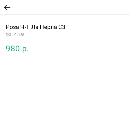
Роза Ч-Г Ла Перла С3
SKU:
01158
980
р.