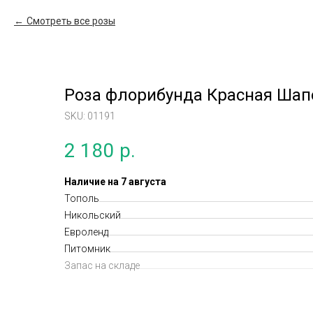
Смотреть все розы
Роза флорибунда Красная Шапо
SKU:
01191
2 180
р.
Наличие на 7 августа
Тополь
Никольский
Евроленд
Питомник
Запас на складе