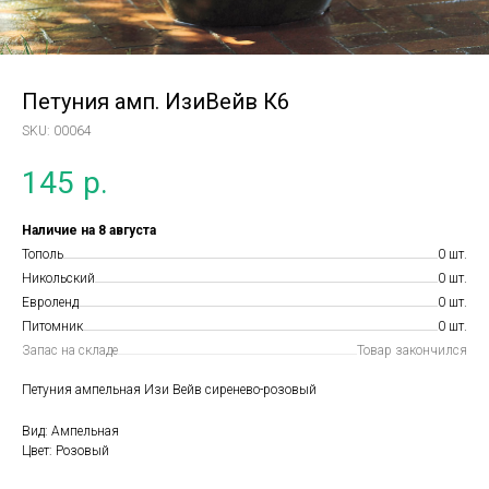
Петуния амп. ИзиВейв К6
SKU:
00064
145
р.
Наличие на 8 августа
Тополь
0 шт.
Никольский
0 шт.
Евроленд
0 шт.
Питомник
0 шт.
Запас на складе
Товар закончился
Петуния ампельная Изи Вейв сиренево-розовый
Вид: Ампельная
Цвет: Розовый