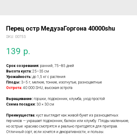
Перец остр МедузаГоргона 40000shu
SKU:
00753
139
р.
Срок созревания:
ранний, 75–85 дней
Высота куста:
25–35 см
Урожайность:
до 1,5 кг с растения
Плоды:
3–5 г, мелкие, тонкие, изогнутые, разноцветные
Острота:
40 000 SHU, высокая острота
Выращивание:
горшки, подоконник, клумба, уход простой
Схема посадки:
30 × 30 см
Преимущества:
куст выглядит как живой букет из разноцветных
перчиков — украшает подоконник, балкон или клумбу. Плоды маленькие,
но острые: красиво смотрятся и реально пригодятся для приправ.
Отличный сорт, если хочется и декоративности, и пользы.