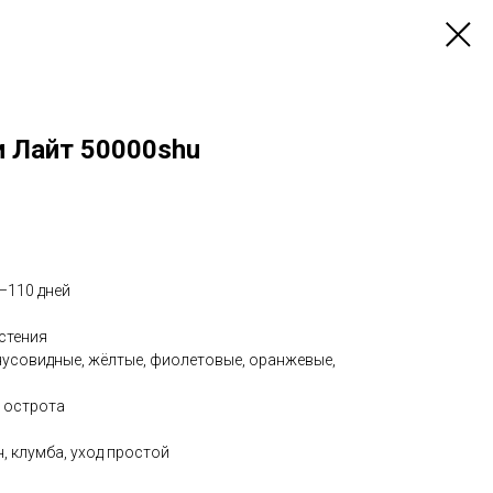
и Лайт 50000shu
–110 дней
астения
онусовидные, жёлтые, фиолетовые, оранжевые,
 острота
, клумба, уход простой