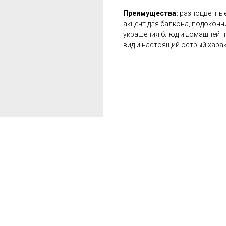
Преимущества:
разноцветные
акцент для балкона, подоконн
украшения блюд и домашней п
вид и настоящий острый харак