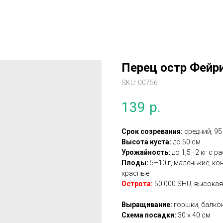
Перец остр Фейр
SKU:
00756
139
р.
Срок созревания:
средний, 95
Высота куста:
до 50 см
Урожайность:
до 1,5–2 кг с р
Плоды:
5–10 г, маленькие, к
красные
Острота:
50 000 SHU, высокая
Выращивание:
горшки, балкон
Схема посадки:
30 × 40 см