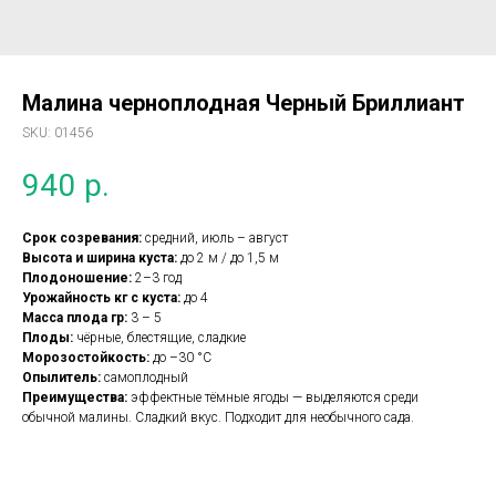
Малина черноплодная Черный Бриллиант
SKU:
01456
940
р.
Срок созревания:
средний, июль – август
Высота и ширина куста:
до 2 м / до 1,5 м
Плодоношение:
2–3 год
Урожайность кг с куста:
до 4
Масса плода гр:
3 – 5
Плоды:
чёрные, блестящие, сладкие
Морозостойкость:
до –30 °C
Опылитель:
самоплодный
Преимущества:
эффектные тёмные ягоды — выделяются среди
обычной малины. Сладкий вкус. Подходит для необычного сада.