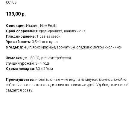
00103
139,00
р.
Селекция:
Италия, New Fruits
Срок созревания:
среднеранняя, начало июня
Плодоношение:
1 раз за сезон
Урожайность:
0,5–1 кг с куста
Ягоды:
до 40 г, ярко-красные, ароматные, сладкие с лёгкой кислинкой
Зимовка:
до –30 °C, укрытие требуется
Лучший урожай:
3–4 года
Схема посадки:
30 × 40 см
Преимущества:
ягоды плотные — не текут и не мнутся, можно спокойно
собрать и поставить в холодильник на несколько дней. Удобно, если не всё
съедается сразу.