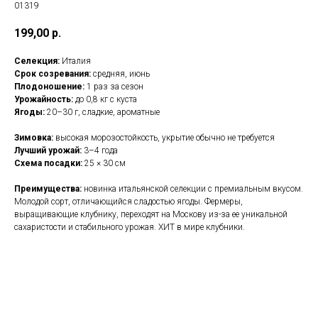
01319
199,00
р.
Селекция:
Италия
Срок созревания:
средняя, июнь
Плодоношение:
1 раз за сезон
Урожайность:
до 0,8 кг с куста
Ягоды:
20–30 г, сладкие, ароматные
Зимовка:
высокая морозостойкость, укрытие обычно не требуется
Лучший урожай:
3–4 года
Схема посадки:
25 × 30 см
Преимущества:
новинка итальянской селекции с премиальным вкусом.
Молодой сорт, отличающийся сладостью ягоды. Фермеры,
выращивающие клубнику, переходят на Москову из-за ее уникальной
сахаристости и стабильного урожая. ХИТ в мире клубники.