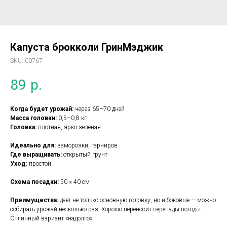
Капуста брокколи ГринМэджик
SKU:
00767
89
р.
Когда будет урожай:
через 65–70 дней
Масса головки:
0,5–0,8 кг
Головка:
плотная, ярко-зелёная
Идеально для:
заморозки, гарниров
Где выращивать:
открытый грунт
Уход:
простой
Схема посадки:
50 × 40 см
Преимущества:
даёт не только основную головку, но и боковые — можно
собирать урожай несколько раз. Хорошо переносит перепады погоды.
Отличный вариант «надолго».