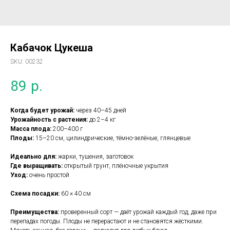
Кабачок Цукеша
SKU:
00232
89
р.
Когда будет урожай:
через 40–45 дней
Урожайность с растения:
до 2–4 кг
Масса плода:
200–400 г
Плоды:
15–20 см, цилиндрические, тёмно-зелёные, глянцевые
Идеально для:
жарки, тушения, заготовок
Где выращивать:
открытый грунт, плёночные укрытия
Уход:
очень простой
Схема посадки:
60 × 40 см
Преимущества:
проверенный сорт — даёт урожай каждый год, даже при
перепадах погоды. Плоды не перерастают и не становятся жёсткими.