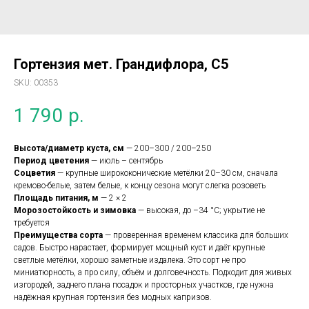
Гортензия мет. Грандифлора, С5
SKU:
00353
1 790
р.
Высота/диаметр куста, см
— 200–300 / 200–250
Период цветения
— июль – сентябрь
Соцветия
— крупные ширококонические метёлки 20–30 см, сначала
кремово-белые, затем белые, к концу сезона могут слегка розоветь
Площадь питания, м
— 2 × 2
Морозостойкость и зимовка
— высокая, до –34 °C; укрытие не
требуется
Преимущества сорта
— проверенная временем классика для больших
садов. Быстро нарастает, формирует мощный куст и даёт крупные
светлые метёлки, хорошо заметные издалека. Это сорт не про
миниатюрность, а про силу, объём и долговечность. Подходит для живых
изгородей, заднего плана посадок и просторных участков, где нужна
надёжная крупная гортензия без модных капризов.