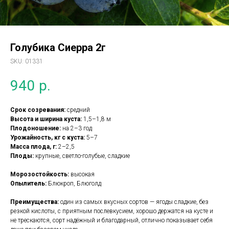
Голубика Сиерра 2г
SKU:
01331
940
р.
Срок созревания:
средний
Высота и ширина куста:
1,5–1,8 м
Плодоношение:
на 2–3 год
Урожайность, кг с куста:
5–7
Масса плода, г:
2–2,5
Плоды:
крупные, светло-голубые, сладкие
Морозостойкость:
высокая
Опылитель:
Блюкроп, Блюголд
Преимущества:
один из самых вкусных сортов — ягоды сладкие, без
резкой кислоты, с приятным послевкусием, хорошо держатся на кусте и
не трескаются, сорт надёжный и благодарный, отлично показывает себя