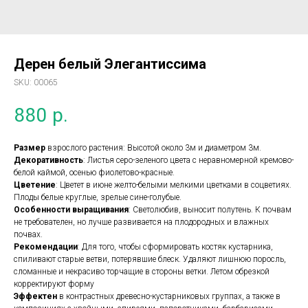
Дерен белый Элегантиссима
SKU:
00065
880
р.
Размер
взрослого растения: Высотой около 3м и диаметром 3м.
Декоративность
: Листья серо-зеленого цвета с неравномерной кремово-
белой каймой, осенью фиолетово-красные.
Цветение
: Цветет в июне желто-белыми мелкими цветками в соцветиях.
Плоды белые круглые, зрелые сине-голубые.
Особенности
выращивания
: Светолюбив, выносит полутень. К почвам
не требователен, но лучше развивается на плодородных и влажных
почвах.
Рекомендации
: Для того, чтобы сформировать костяк кустарника,
спиливают старые ветви, потерявшие блеск. Удаляют лишнюю поросль,
сломанные и некрасиво торчащие в стороны ветки. Летом обрезкой
корректируют форму
Эффектен
в контрастных древесно-кустарниковых группах, а также в